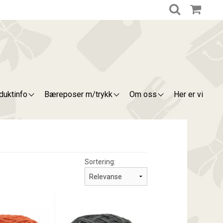
duktinfo
Bæreposer m/trykk
Om oss
Her er vi
Sortering: