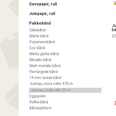
Gavepapir, rull
Julepapir, rull
Pakkebånd
Ju
b
Silkebånd
Matte bånd
3,
Polysheenbånd
Eco-bånd
Matte glatte bånd
Metallic bånd
Matt-metallic bånd
Flerfargede bånd
19 mm. brede bånd
Jutetau, store ruller 470 m.
Jutetau, små ruller 25 m.
Eggspoler
Raffia bånd
Båndsplittere