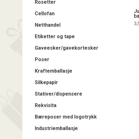
Rosetter
Ju
Cellofan
b
3,
Netthandel
Etiketter og tape
Gaveesker/gavekortesker
Poser
Kraftemballasje
Silkepapir
Stativer/dispensere
Rekvisita
Bæreposer med logotrykk
Industriemballasje