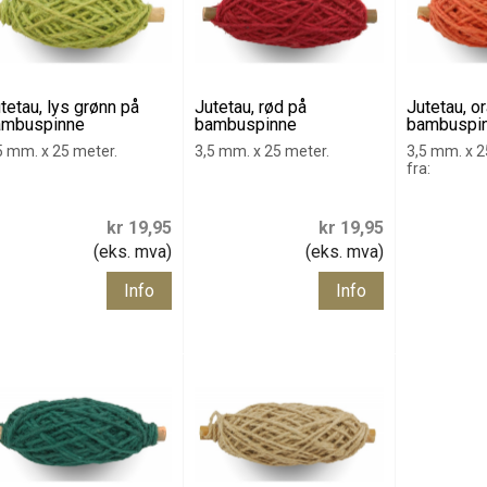
tetau, lys grønn på
Jutetau, rød på
Jutetau, o
ambuspinne
bambuspinne
bambuspi
5 mm. x 25 meter.
3,5 mm. x 25 meter.
3,5 mm. x 2
fra:
kr 19,95
kr 19,95
(eks. mva)
(eks. mva)
Info
Info