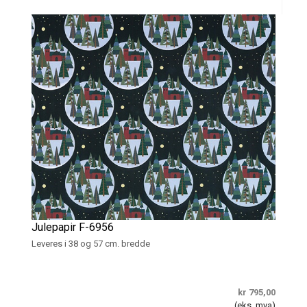
Julepapir F-6956
Leveres i 38 og 57 cm. bredde
kr 795,00
(eks. mva)