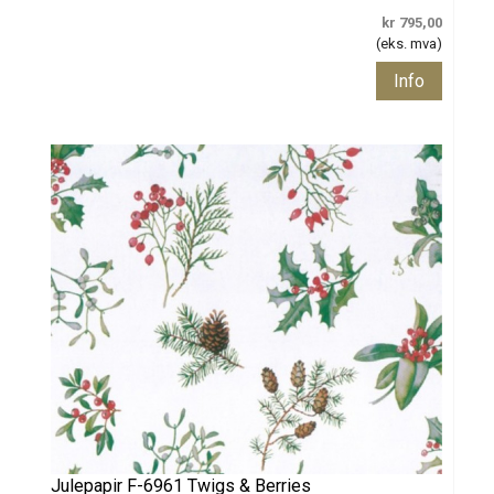
kr 795,00
(eks. mva)
Info
Julepapir F-6961 Twigs & Berries