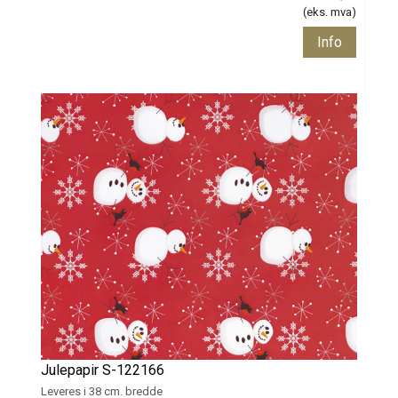
(eks. mva)
Info
Julepapir S-122166
Leveres i 38 cm. bredde