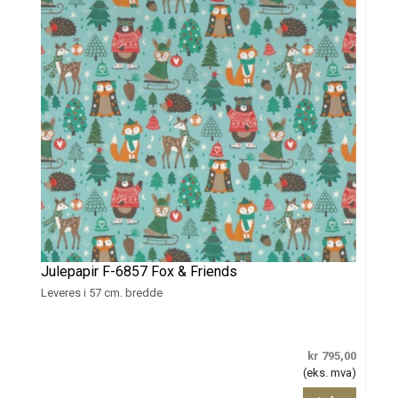
Julepapir F-6857 Fox & Friends
Leveres i 57 cm. bredde
kr 795,00
(eks. mva)