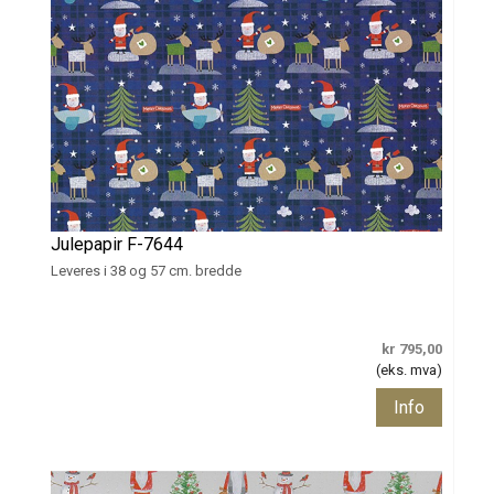
Julepapir F-7644
Leveres i 38 og 57 cm. bredde
kr 795,00
(eks. mva)
Info