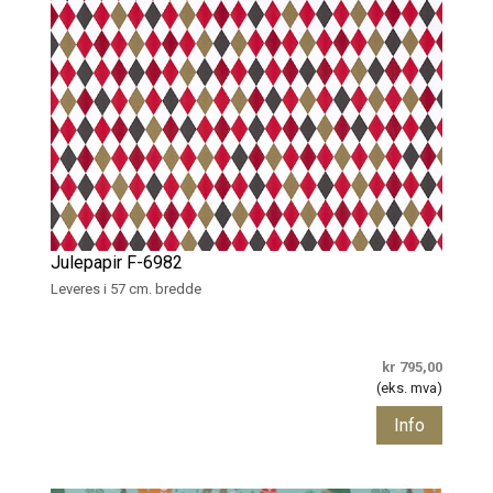
Julepapir F-6982
Leveres i 57 cm. bredde
kr 795,00
(eks. mva)
Info