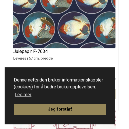
Julepapir F-7634
Leveres i 57 cm. bredde
kr 795,00
Denne nettsiden bruker informasjonskapsler
(eks. mva)
(cookies) for å bedre brukeropplevelsen.
Info
Les mer
Jeg forstår!