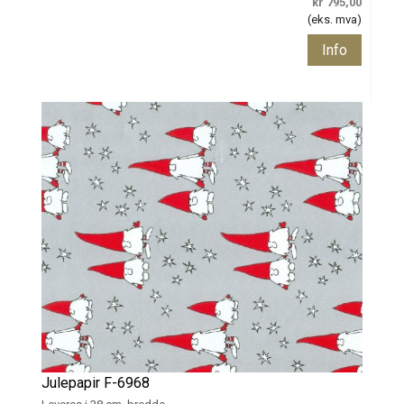
kr 795,00
(eks. mva)
Info
Julepapir F-6968