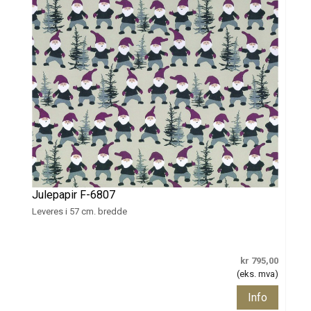
Julepapir F-6807
Leveres i 57 cm. bredde
kr 795,00
(eks. mva)
Info