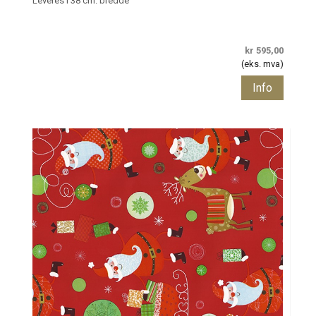
Leveres i 38 cm. bredde
kr 595,00
(eks. mva)
Info