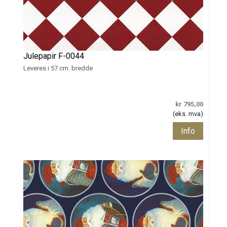
Julepapir F-0044
Leveres i 57 cm. bredde
kr 795,00
(eks. mva)
Info