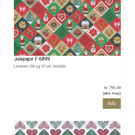
Julepapir F-6899
Leveres i 38 og 57 cm. bredde
kr 795,00
(eks. mva)
Info