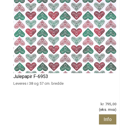
Julepapir F-6953
Leveres i 38 og 57 cm. bredde
kr 795,00
(eks. mva)
Info