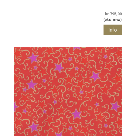
kr 795,00
(eks. mva)
Info