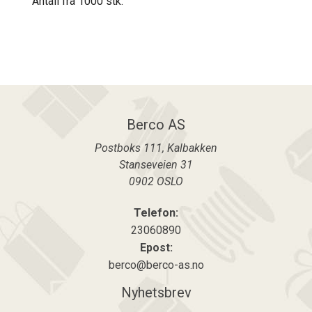
Antall fra 1000 stk.
Berco AS
Postboks 111, Kalbakken
Stanseveien 31
0902
OSLO
Telefon:
23060890
Epost:
berco@berco-as.no
Nyhetsbrev