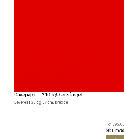
Gavepapir F-210 Rød ensfarget
Leveres i 38 og 57 cm. bredde
kr 795,00
(eks. mva)