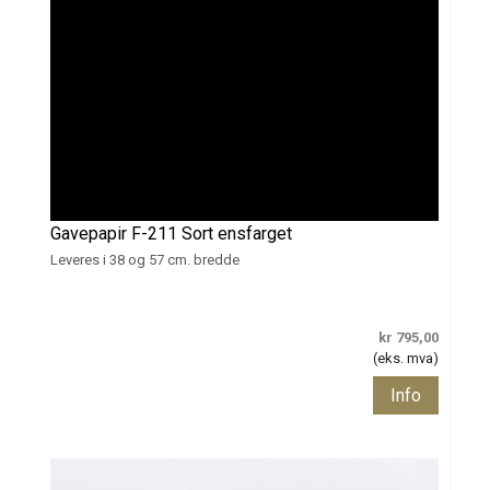
Gavepapir F-211 Sort ensfarget
Leveres i 38 og 57 cm. bredde
kr 795,00
(eks. mva)
Info