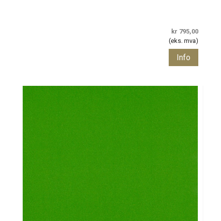
kr 795,00
(eks. mva)
Info