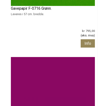
Gavepapir F-0716 Grønn.
Leveres i 57 cm. bredde.
kr 795,00
(eks. mva)
Info