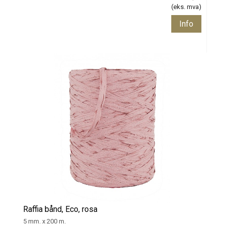
(eks. mva)
Info
Raffia bånd, Eco, rosa
5 mm. x 200 m.