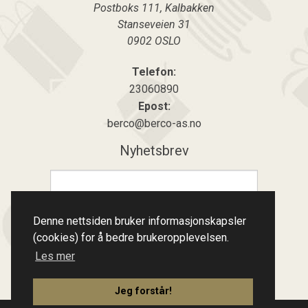
Postboks 111, Kalbakken
Stanseveien 31
0902
OSLO
Telefon:
23060890
Epost:
berco@berco-as.no
Nyhetsbrev
Meld på
Denne nettsiden bruker informasjonskapsler
Meld av
(cookies) for å bedre brukeropplevelsen.
Les mer
Jeg forstår!