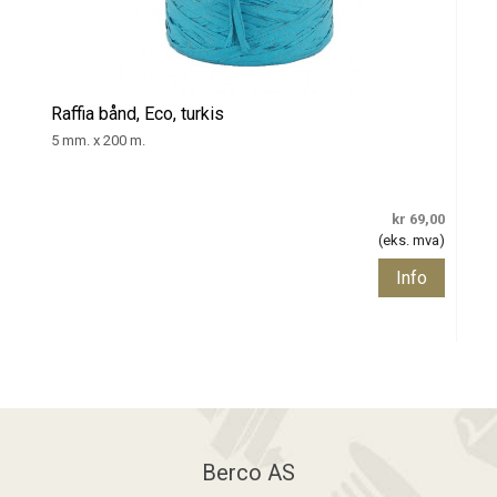
Raffia bånd, Eco, turkis
5 mm. x 200 m.
kr 69,00
(eks. mva)
Info
Berco AS