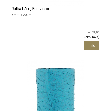
Raffia bånd, Eco vinrød
5 mm. x 200 m.
kr 69,00
(eks. mva)
Info