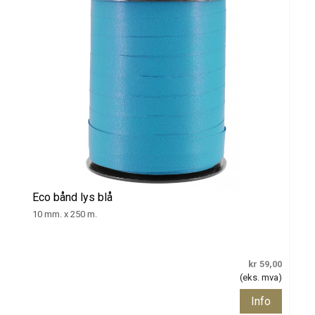
Eco bånd lys blå
10 mm. x 250 m.
kr 59,00
(eks. mva)
Info