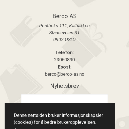
Berco AS
Postboks 111, Kalbakken
Stanseveien 31
0902
OSLO
Telefon:
23060890
Epost:
berco@berco-as.no
Nyhetsbrev
Meld på
Denne nettsiden bruker informasjonskapsler
Meld av
(cookies) for å bedre brukeropplevelsen.