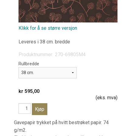
Klikk for å se større versjon
Leveres i 38 cm. bredde
Produktnummer:
270-69805M4
Rullbredde
kr 595,00
(eks. mva)
Gavepapir trykket på hvitt bestrøket papir. 74
g/m2.