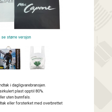
å se større versjon
dtak i dagligvarebransjen.
rkulert plast opptil 80%.
ler uten bunnfals.
ak eller forsterket med overbrettet