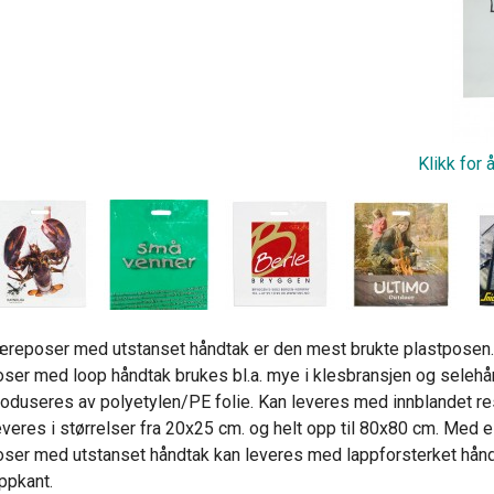
Klikk for 
reposer med utstanset håndtak er den mest brukte plastposen.
ser med loop håndtak brukes bl.a. mye i klesbransjen og selehån
oduseres av polyetylen/PE folie. Kan leveres med innblandet resi
veres i størrelser fra 20x25 cm. og helt opp til 80x80 cm. Med el
ser med utstanset håndtak kan leveres med lappforsterket håndt
ppkant.