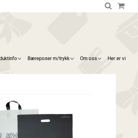
duktinfo
Bæreposer m/trykk
Om oss
Her er vi