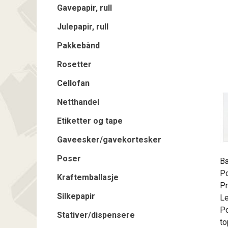
Gavepapir, rull
Julepapir, rull
Pakkebånd
Rosetter
Cellofan
Netthandel
Etiketter og tape
Gaveesker/gavekortesker
Poser
Bæ
Po
Kraftemballasje
Pr
Silkepapir
Le
Po
Stativer/dispensere
to