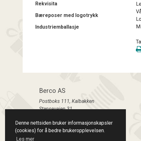
Rekvisita
Le
Vå
Bæreposer med logotrykk
Lo
Mi
Industriemballasje
T
Berco AS
Postboks 111, Kalbakken
Stanseveien 31
0902
OSLO
Denne nettsiden bruker informasjonskapsler
Telefon:
23060890
(cookies) for å bedre brukeropplevelsen.
Epost:
berco@berco-as.no
Les mer